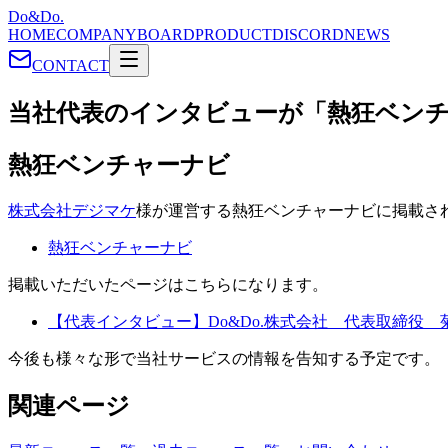
Do&Do.
HOME
COMPANY
BOARD
PRODUCT
DISCORD
NEWS
CONTACT
当社代表のインタビューが「熱狂ベン
熱狂ベンチャーナビ
株式会社デジマケ
様が運営する熱狂ベンチャーナビに掲載さ
熱狂ベンチャーナビ
掲載いただいたページはこちらになります。
【代表インタビュー】Do&Do.株式会社 代表取締役 
今後も様々な形で当社サービスの情報を告知する予定です。
関連ページ